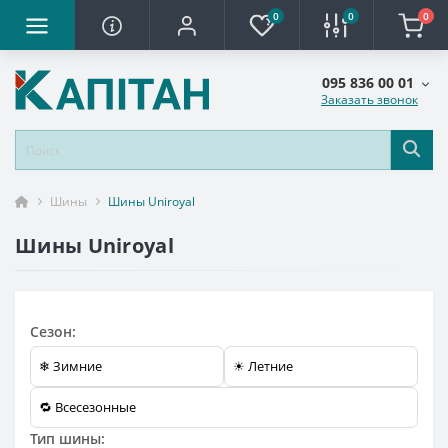
0
0
0
095 836 00 01
Заказать звонок
Шины
Шины Uniroyal
Шины Uniroyal
Сезон:
❄ Зимние
☀ Летние
🔁 Всесезонные
Тип шины: