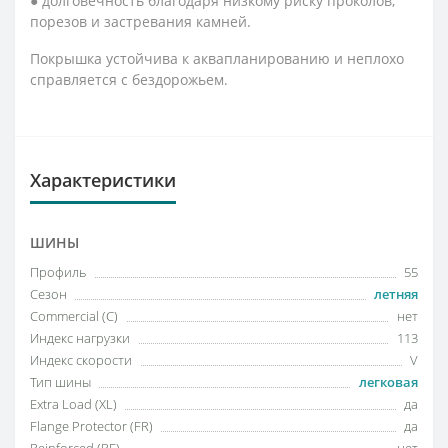
● долговечность благодаря низкому риску проколов,
порезов и застревания камней.
Покрышка устойчива к аквапланированию и неплохо
справляется с бездорожьем.
Характеристики
ШИНЫ
Профиль
55
Сезон
летняя
Commercial (C)
нет
Индекс нагрузки
113
Индекс скорости
V
Тип шины
легковая
Extra Load (XL)
да
Flange Protector (FR)
да