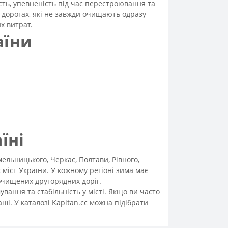
сть, упевненість під час перестроювання та
 дорогах, які не завжди очищають одразу
х витрат.
аїни
їні
мельницького, Черкас, Полтави, Рівного,
міст України. У кожному регіоні зима має
еочищених другорядних доріг.
ання та стабільність у місті. Якщо ви часто
аші. У каталозі Kapitan.cc можна підібрати