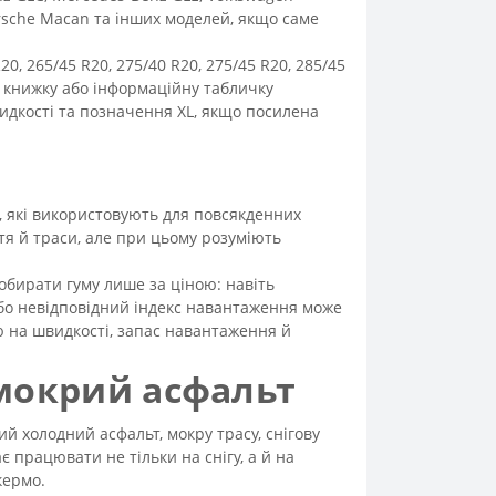
 Porsche Macan та інших моделей, якщо саме
0, 265/45 R20, 275/40 R20, 275/45 R20, 285/45
у книжку або інформаційну табличку
видкості та позначення XL, якщо посилена
и, які використовують для повсякденних
стя й траси, але при цьому розуміють
 обирати гуму лише за ціною: навіть
бо невідповідний індекс навантаження може
ою на швидкості, запас навантаження й
, мокрий асфальт
ий холодний асфальт, мокру трасу, снігову
 працювати не тільки на снігу, а й на
кермо.