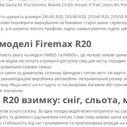
dai Santa Fe, Kia Sorento, Mazda CX-60, Nissan X-Trail, Lexus RX,
то шукають розміри 245/45 R20, 255/40 R20, 255/45 R20, 255/50 R2
жливо перевірити маркування на боковині старої шини, сервісн
тр, а й ширина, висота профілю, індекс навантаження, індекс ш
.
моделі Firemax R20
ртають увагу на моделі FM805 та FM805+. Це легкові зимові шин
для водіїв, які хочуть отримати доступну гуму для міста, передмі
правильної гумової суміші.
ти шини за діаметром, сезоном, брендом і типом авто. Не варто
 рекомендаціям виробника автомобіля. Неправильний розмір а
зпеку. Якщо авто часто їздить із пасажирами, багажем або трас
е значення.
 R20 взимку: сніг, сльота
гом усього сезону. За одну поїздку водій може потрапити на сух
рогу та ділянки з ущільненим снігом. Саме тому зимова шина має
, стабільність під час гальмування та прогнозована реакція на 