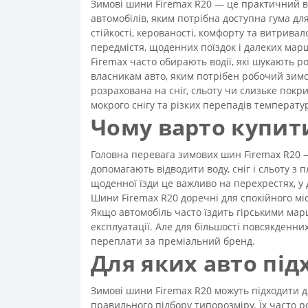
Зимові шини Firemax R20 — це практичний виб
автомобілів, яким потрібна доступна гума д
стійкості, керованості, комфорту та витривал
передмістя, щоденних поїздок і далеких мар
Firemax часто обирають водії, які шукають 
власникам авто, яким потрібен робочий зимов
розрахована на сніг, сльоту чи слизьке покри
мокрого снігу та різких перепадів температу
Чому варто купит
Головна перевага зимових шин Firemax R20 —
допомагають відводити воду, сніг і сльоту з
щоденної їзди це важливо на перехрестях, у 
Шини Firemax R20 доречні для спокійного мі
Якщо автомобіль часто їздить гірськими марш
експлуатації. Але для більшості повсякденни
переплати за преміальний бренд.
Для яких авто під
Зимові шини Firemax R20 можуть підходити дл
правильного підбору типорозміру. Їх часто 