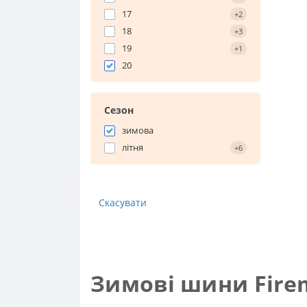
17
+2
18
+3
19
+1
20
Сезон
зимова
літня
+6
Скасувати
Зимові шини Fire