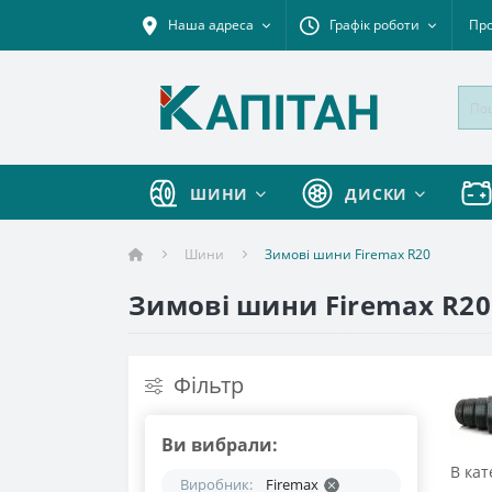
Наша адреса
Графік роботи
Про
ШИНИ
ДИСКИ
Шини
Зимові шини Firemax R20
Зимові шини Firemax R20
Фільтр
Ви вибрали:
В кат
Виробник:
Firemax