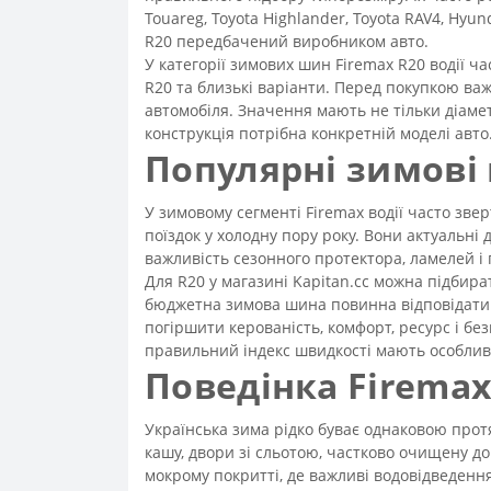
Touareg, Toyota Highlander, Toyota RAV4, Hyun
R20 передбачений виробником авто.
У категорії зимових шин Firemax R20 водії час
R20 та близькі варіанти. Перед покупкою ва
автомобіля. Значення мають не тільки діаме
конструкція потрібна конкретній моделі авто
Популярні зимові 
У зимовому сегменті Firemax водії часто зве
поїздок у холодну пору року. Вони актуальні 
важливість сезонного протектора, ламелей і 
Для R20 у магазині Kapitan.cc можна підбира
бюджетна зимова шина повинна відповідати
погіршити керованість, комфорт, ресурс і бе
правильний індекс швидкості мають особлив
Поведінка Firemax
Українська зима рідко буває однаковою протя
кашу, двори зі сльотою, частково очищену до
мокрому покритті, де важливі водовідведення