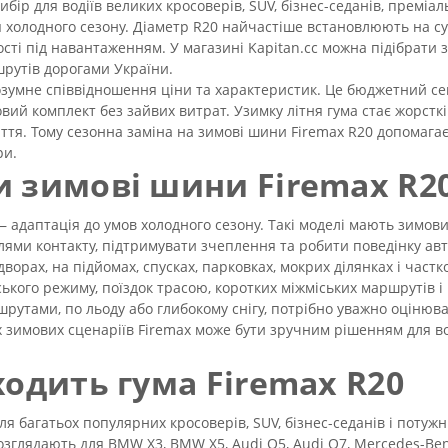
ір для водіїв великих кросоверів, SUV, бізнес-седанів, преміал
ля холодного сезону. Діаметр R20 найчастіше встановлюють на 
ості під навантаженням. У магазині Kapitan.cc можна підібрати 
шрутів дорогами України.
розумне співвідношення ціни та характеристик. Це бюджетний се
ий комплект без зайвих витрат. Узимку літня гума стає жорсткі
ття. Тому сезонна заміна на зимові шини Firemax R20 допомагає 
ри.
и зимові шини Firemax R2
 адаптація до умов холодного сезону. Такі моделі мають зимови
 плями контакту, підтримувати зчеплення та робити поведінку а
дворах, на підйомах, спусках, парковках, мокрих ділянках і част
ського режиму, поїздок трасою, коротких міжміських маршрутів
рутами, по льоду або глибокому снігу, потрібно уважно оцінюва
х зимових сценаріїв Firemax може бути зручним рішенням для вод
ходить гума Firemax R20
я багатьох популярних кросоверів, SUV, бізнес-седанів і потужн
розглядають для BMW X3, BMW X5, Audi Q5, Audi Q7, Mercedes-Be