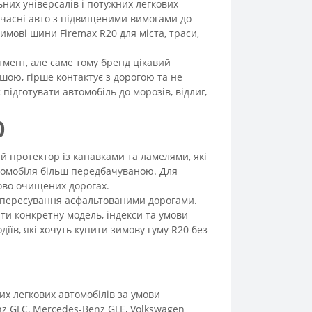
ьних універсалів і потужних легкових
сучасні авто з підвищеними вимогами до
зимові шини Firemax R20 для міста, траси,
гмент, але саме тому бренд цікавий
шою, гірше контактує з дорогою та не
підготувати автомобіль до морозів, відлиг,
0
й протектор із канавками та ламелями, які
втомобіля більш передбачуваною. Для
ково очищених дорогах.
 і пересування асфальтованими дорогами.
ти конкретну модель, індекси та умови
іїв, які хочуть купити зимову гуму R20 без
их легкових автомобілів за умови
nz GLC, Mercedes-Benz GLE, Volkswagen