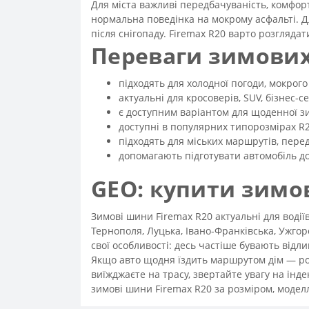
Для міста важливі передбачуваність, комфорт
нормальна поведінка на мокрому асфальті. Д
після снігопаду. Firemax R20 варто розгляда
Переваги зимових
підходять для холодної погоди, мокрого 
актуальні для кросоверів, SUV, бізнес-с
є доступним варіантом для щоденної зи
доступні в популярних типорозмірах R2
підходять для міських маршрутів, перед
допомагають підготувати автомобіль д
GEO: купити зимов
Зимові шини Firemax R20 актуальні для водіїв
Тернополя, Луцька, Івано-Франківська, Ужгор
свої особливості: десь частіше бувають відл
Якщо авто щодня їздить маршрутом дім — роб
виїжджаєте на трасу, звертайте увагу на індек
зимові шини Firemax R20 за розміром, моделл