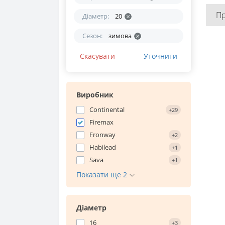
П
Діаметр:
20
Сезон:
зимова
Скасувати
Уточнити
Виробник
Continental
+29
Firemax
Fronway
+2
Habilead
+1
Sava
+1
Показати ще 2
Діаметр
16
+3