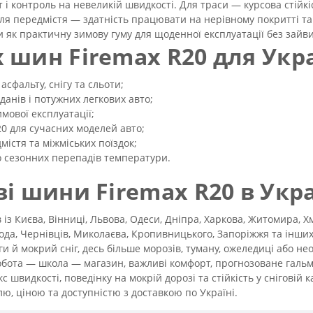
 і контроль на невеликій швидкості. Для траси — курсова стійкі
ля передмістя — здатність працювати на нерівному покритті та
ти як практичну зимову гуму для щоденної експлуатації без зайви
 шин Firemax R20 для Укр
асфальту, снігу та сльоти;
еданів і потужних легкових авто;
мової експлуатації;
0 для сучасних моделей авто;
містя та міжміських поїздок;
о сезонних перепадів температури.
і шини Firemax R20 в Укра
 із Києва, Вінниці, Львова, Одеси, Дніпра, Харкова, Житомира, Х
ода, Чернівців, Миколаєва, Кропивницького, Запоріжжя та інших 
иги й мокрий сніг, десь більше морозів, туману, ожеледиці або н
ота — школа — магазин, важливі комфорт, прогнозоване гальмув
с швидкості, поведінку на мокрій дорозі та стійкість у сніговій к
ю, ціною та доступністю з доставкою по Україні.