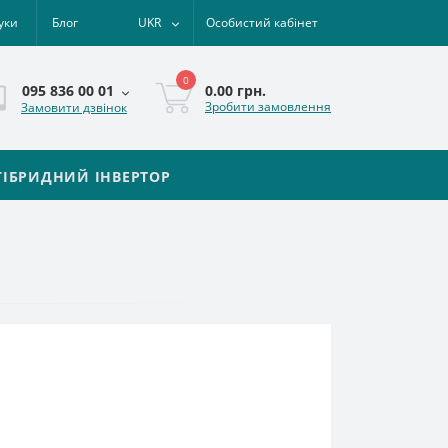
уки
Блог
UKR
Особистий кабінет
0
0.00 грн.
095 836 00 01
Зробити замовлення
Замовити дзвінок
ГІБРИДНИЙ ІНВЕРТОР