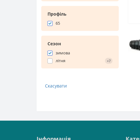
Профіль
65
Сезон
зимова
літня
+7
Скасувати
Інформація
Кате