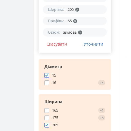
Ширина:
205
Профіль:
65
Сезон:
зимова
Скасувати
Уточнити
Діаметр
15
16
+4
Ширина
165
+1
175
+3
205