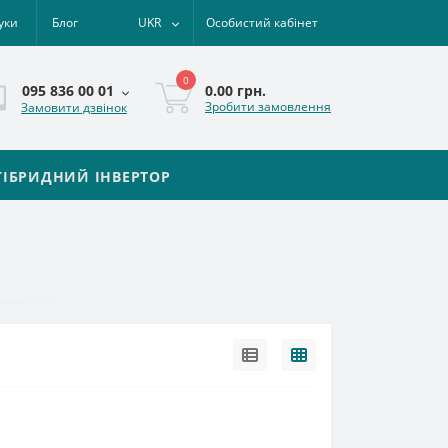
уки
Блог
UKR
Особистий кабінет
0
0.00 грн.
095 836 00 01
Зробити замовлення
Замовити дзвінок
ГІБРИДНИЙ ІНВЕРТОР