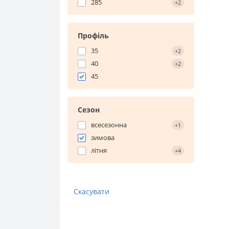
285
+2
Профіль
35
+2
40
+2
45
Сезон
всесезонна
+1
зимова
літня
+4
Скасувати