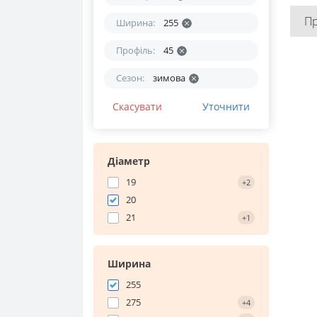
П
Ширина:
255
Профіль:
45
Сезон:
зимова
Скасувати
Уточнити
Діаметр
19
+2
20
21
+1
Ширина
255
275
+4