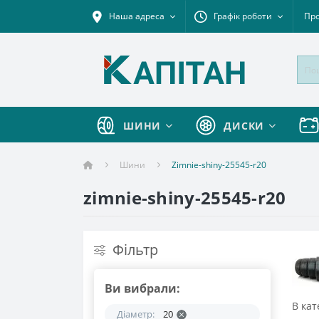
Наша адреса
Графік роботи
Про
ШИНИ
ДИСКИ
Шини
Zimnie-shiny-25545-r20
zimnie-shiny-25545-r20
Фільтр
Ви вибрали:
В кат
Діаметр:
20