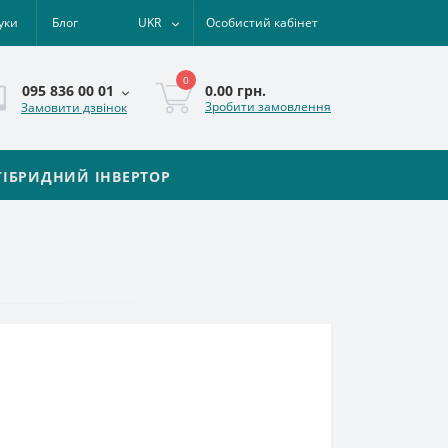
уки
Блог
UKR
Особистий кабінет
0
0.00 грн.
095 836 00 01
Зробити замовлення
Замовити дзвінок
ГІБРИДНИЙ ІНВЕРТОР