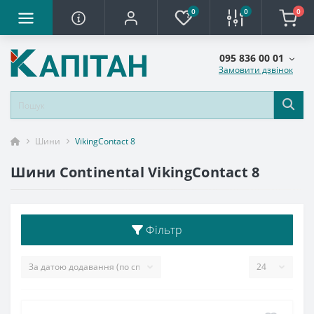
0
0
0
095 836 00 01
Замовити дзвінок
Шини
VikingContact 8
Шини Continental VikingContact 8
Фільтр