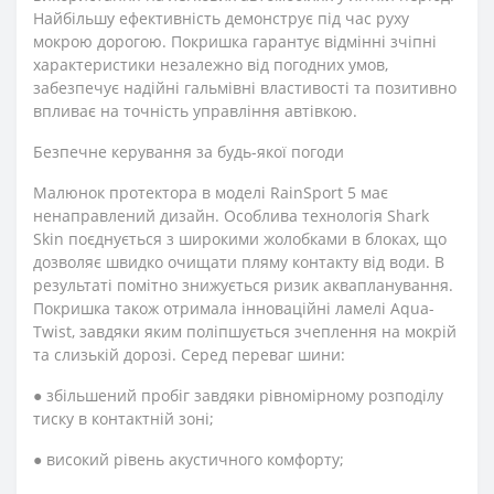
Найбільшу ефективність демонструє під час руху
мокрою дорогою. Покришка гарантує відмінні зчіпні
характеристики незалежно від погодних умов,
забезпечує надійні гальмівні властивості та позитивно
впливає на точність управління автівкою.
Безпечне керування за будь-якої погоди
Малюнок протектора в моделі RainSport 5 має
ненаправлений дизайн. Особлива технологія Shark
Skin поєднується з широкими жолобками в блоках, що
дозволяє швидко очищати пляму контакту від води. В
результаті помітно знижується ризик аквапланування.
Покришка також отримала інноваційні ламелі Aqua-
Twist, завдяки яким поліпшується зчеплення на мокрій
та слизькій дорозі. Серед переваг шини:
● збільшений пробіг завдяки рівномірному розподілу
тиску в контактній зоні;
● високий рівень акустичного комфорту;