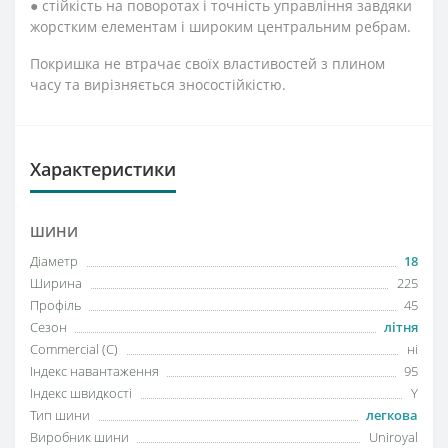
● стійкість на поворотах і точність управління завдяки
жорстким елементам і широким центральним ребрам.
Покришка не втрачає своїх властивостей з плином
часу та вирізняється зносостійкістю.
Характеристики
ШИНИ
Діаметр
18
Ширина
225
Профіль
45
Сезон
літня
Commercial (C)
ні
Індекс навантаження
95
Індекс швидкості
Y
Тип шини
легкова
Виробник шини
Uniroyal