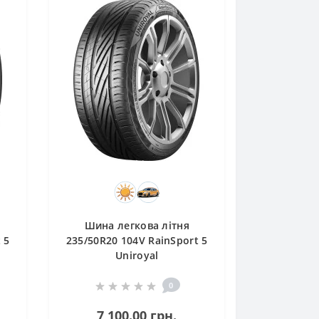
Шина легкова літня
 5
235/50R20 104V RainSport 5
Uniroyal
0
7 100.00 грн.