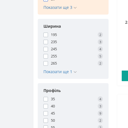
Показати ще 3
2
Ширина
195
2
235
3
245
4
255
5
265
2
Показати ще 1
Профіль
35
4
40
3
45
9
50
2
55
2