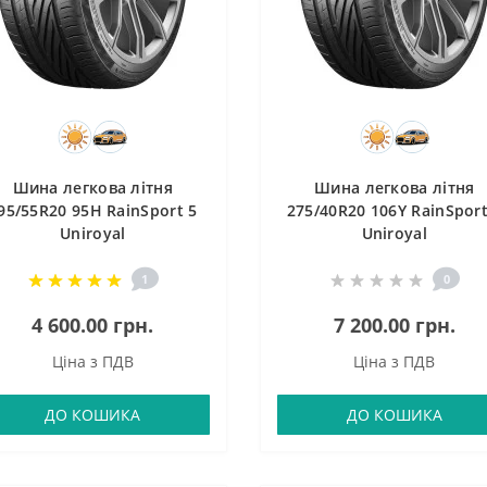
Шина легкова літня
Шина легкова літня
95/55R20 95H RainSport 5
275/40R20 106Y RainSport
Uniroyal
Uniroyal
1
0
4 600.00 грн.
7 200.00 грн.
Ціна з ПДВ
Ціна з ПДВ
ДО КОШИКА
ДО КОШИКА