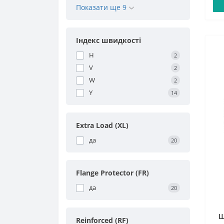
Показати ще 9
Індекс швидкості
H
2
V
2
W
2
Y
14
Extra Load (XL)
да
20
Flange Protector (FR)
да
20
Ш
Reinforced (RF)