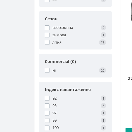
Сезон
всесезонна
2
зимова
1
літня
17
Commercial (C)
ні
20
2
Індекс навантаження
92
1
95
3
97
1
99
1
100
1