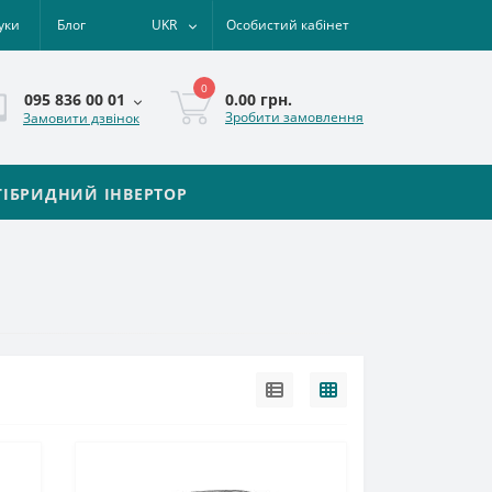
уки
Блог
UKR
Особистий кабінет
0
0.00 грн.
095 836 00 01
Зробити замовлення
Замовити дзвінок
ГІБРИДНИЙ ІНВЕРТОР