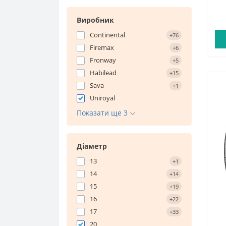
Виробник
Continental
+76
Firemax
+6
Fronway
+5
Habilead
+15
Sava
+1
Uniroyal
Показати ще 3
Діаметр
13
+1
14
+14
15
+19
16
+22
17
+33
20