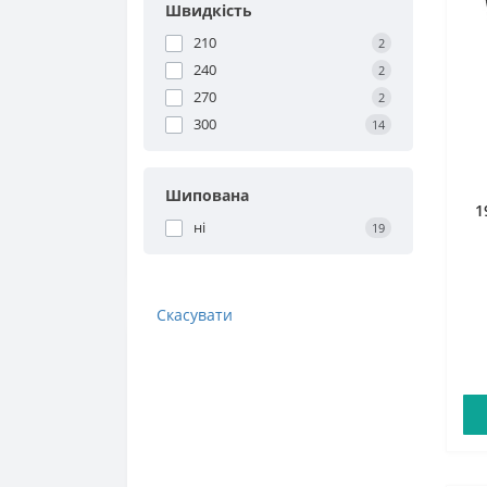
Швидкість
210
2
240
2
270
2
300
14
Шипована
1
ні
19
Скасувати