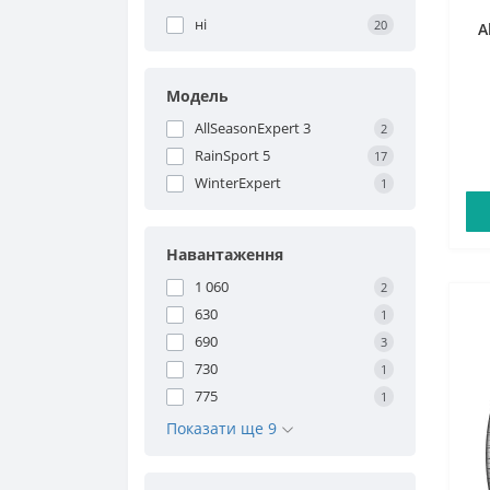
ні
20
A
Модель
AllSeasonExpert 3
2
RainSport 5
17
WinterExpert
1
Навантаження
1 060
2
630
1
690
3
730
1
775
1
Показати ще 9