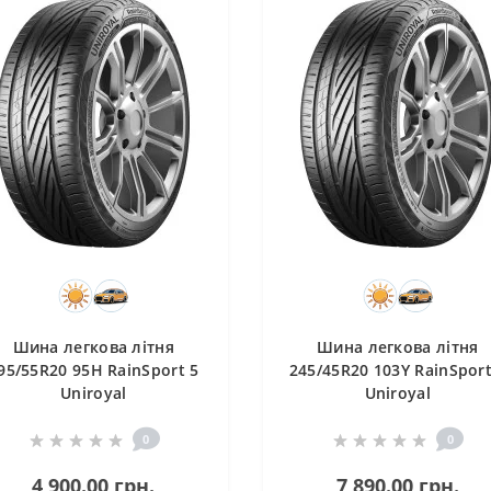
Шина легкова літня
Шина легкова літня
95/55R20 95H RainSport 5
245/45R20 103Y RainSport
Uniroyal
Uniroyal
0
0
4 900.00 грн.
7 890.00 грн.