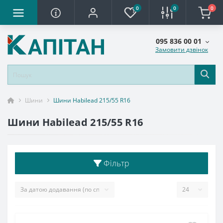
0
0
0
095 836 00 01
Замовити дзвінок
Шини
Шини Habilead 215/55 R16
Шини Habilead 215/55 R16
Фільтр