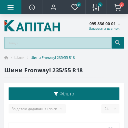
0
0
0
095 836 00 01
Замовити дзвінок
Шини
Шини Fronwayl 235/55 R18
Шини Fronwayl 235/55 R18
Фільтр