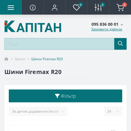
0
0
0
095 836 00 01
Замовити дзвінок
Шини
Шини Firemax R20
Шини Firemax R20
Фільтр