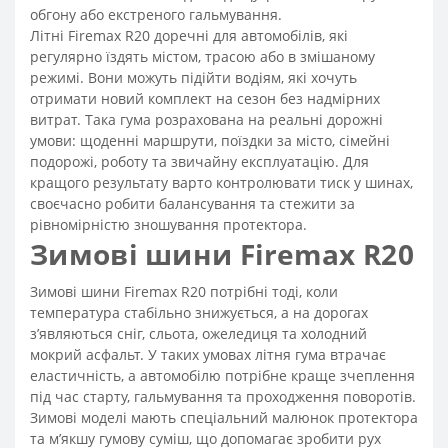
обгону або екстреного гальмування.
Літні Firemax R20 доречні для автомобілів, які
регулярно їздять містом, трасою або в змішаному
режимі. Вони можуть підійти водіям, які хочуть
отримати новий комплект на сезон без надмірних
витрат. Така гума розрахована на реальні дорожні
умови: щоденні маршрути, поїздки за місто, сімейні
подорожі, роботу та звичайну експлуатацію. Для
кращого результату варто контролювати тиск у шинах,
своєчасно робити балансування та стежити за
рівномірністю зношування протектора.
Зимові шини Firemax R20
Зимові шини Firemax R20 потрібні тоді, коли
температура стабільно знижується, а на дорогах
з’являються сніг, сльота, ожеледиця та холодний
мокрий асфальт. У таких умовах літня гума втрачає
еластичність, а автомобілю потрібне краще зчеплення
під час старту, гальмування та проходження поворотів.
Зимові моделі мають спеціальний малюнок протектора
та м’якшу гумову суміш, що допомагає зробити рух