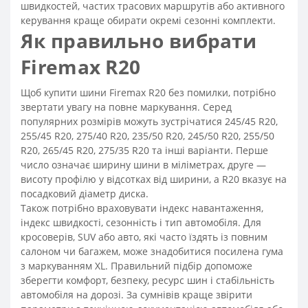
швидкостей, частих трасових маршрутів або активного
керування краще обирати окремі сезонні комплекти.
Як правильно вибрати
Firemax R20
Щоб купити шини Firemax R20 без помилки, потрібно
звертати увагу на повне маркування. Серед
популярних розмірів можуть зустрічатися 245/45 R20,
255/45 R20, 275/40 R20, 235/50 R20, 245/50 R20, 255/50
R20, 265/45 R20, 275/35 R20 та інші варіанти. Перше
число означає ширину шини в міліметрах, друге —
висоту профілю у відсотках від ширини, а R20 вказує на
посадковий діаметр диска.
Також потрібно враховувати індекс навантаження,
індекс швидкості, сезонність і тип автомобіля. Для
кросоверів, SUV або авто, які часто їздять із повним
салоном чи багажем, може знадобитися посилена гума
з маркуванням XL. Правильний підбір допоможе
зберегти комфорт, безпеку, ресурс шин і стабільність
автомобіля на дорозі. За сумнівів краще звірити