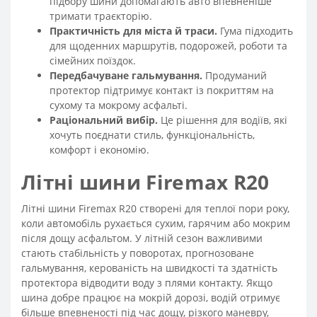
підбору шини допомагають авто впевненіше
тримати траєкторію.
Практичність для міста й траси.
Гума підходить
для щоденних маршрутів, подорожей, роботи та
сімейних поїздок.
Передбачуване гальмування.
Продуманий
протектор підтримує контакт із покриттям на
сухому та мокрому асфальті.
Раціональний вибір.
Це рішення для водіїв, які
хочуть поєднати стиль, функціональність,
комфорт і економію.
Літні шини Firemax R20
Літні шини Firemax R20 створені для теплої пори року,
коли автомобіль рухається сухим, гарячим або мокрим
після дощу асфальтом. У літній сезон важливими
стають стабільність у поворотах, прогнозоване
гальмування, керованість на швидкості та здатність
протектора відводити воду з плями контакту. Якщо
шина добре працює на мокрій дорозі, водій отримує
більше впевненості під час дощу, різкого маневру,