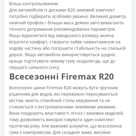
більш контрольованим.
Для автомобілів із дисками R20 зимовий комплект
потрібно підбирати особливо уважно. Великий діаметр,
нижчий профіль і більша маса деяких авто вимагають
точного дотримання рекомендованих параметрів.
Якщо відхилитися від заводського розміру, можна
втратити комфорт, створити зайве навантаження на
ходову частину або погіршити стабільність на слизькій
дорозі. Якщо автомобіль використовується щодня,
краще підготувати зимову гуму заздалегідь, ще до
першого сильного снігу.
Всесезонні Firemax R20
Всесезонні шини Firemax R20 можуть бути зручним
рішенням для водіїв, які переважно пересуваються
містом, мають спокійний стиль керування та не
стикаються з екстремальними зимовими умовами.
Вони поєднують властивості літніх і зимових моделей,
тому дозволяють використовувати один комплект
протягом року. Але важливо розуміти, що всесезонна
гума є компромісом. Для складної зими, високих