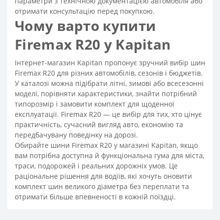
параметри з технічною документацією автомобіля або
отримати консультацію перед покупкою.
Чому варто купити
Firemax R20 у Kapitan
Інтернет-магазин Kapitan пропонує зручний вибір шин
Firemax R20 для різних автомобілів, сезонів і бюджетів.
У каталозі можна підібрати літні, зимові або всесезонні
моделі, порівняти характеристики, знайти потрібний
типорозмір і замовити комплект для щоденної
експлуатації. Firemax R20 — це вибір для тих, хто цінує
практичність, сучасний вигляд авто, економію та
передбачувану поведінку на дорозі.
Обирайте шини Firemax R20 у магазині Kapitan, якщо
вам потрібна доступна й функціональна гума для міста,
траси, подорожей і реальних дорожніх умов. Це
раціональне рішення для водіїв, які хочуть оновити
комплект шин великого діаметра без переплати та
отримати більше впевненості в кожній поїздці.