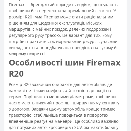
Firemax — бренд, який підходить водіям, що шукають
нові шини без переплати за преміальний сегмент. У
розмірі R20 гума Firemax може стати раціональним
рішенням для щоденної експлуатації, міських
маршрутів, сімейних поїздок, далеких подорожей і
регулярного руху трасою. Це варіант для тих, кому
потрібні практичність, нормальний ресурс, сучасний
вигляд авто та передбачувана поведінка на сухому й
мокрому покритті.
Особливості шин Firemax
R20
Розмір R20 зазвичай обирають для автомобілів, де
важливі не тільки комфорт, а й точність реакції на
кермо. Порівняно з меншими діаметрами, такі шини
часто мають нижчий профіль і ширшу пляму контакту
з дорогою. Завдяки цьому автомобіль краще тримає
траєкторію, стабільніше поводиться в поворотах і
впевненіше реагує на маневри. Це особливо важливо
для потужних авто, кросоверів і SUV, які мають більшу