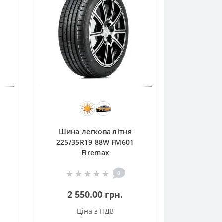
Шина легкова літня
225/35R19 88W FM601
Firemax
0
2 550.00 грн.
Ціна з ПДВ