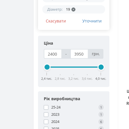
Діаметр:
19
Скасувати
Уточнити
Ціна
-
грн.
2,4 тис.
2,8 тис.
3,2 тис.
3,6 тис.
4,0 тис.
Ш
Рік виробництва
R
25-24
1
2023
1
2024
6
2025
6