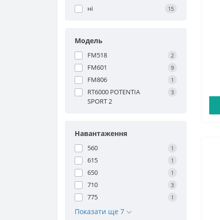
ні
15
Модель
FM518
2
FM601
9
FM806
1
RT6000 POTENTIA
3
SPORT 2
Навантаження
560
1
615
1
650
1
710
3
775
1
Показати ще 7