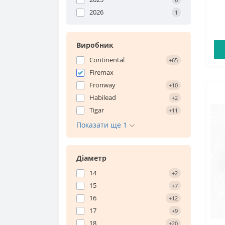
2026
1
Виробник
Continental
+65
Firemax
Fronway
+10
Habilead
+2
Tigar
+11
Показати ще 1
Діаметр
14
+2
15
+7
16
+12
17
+9
18
+20