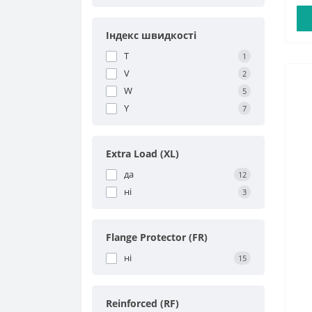
Індекс швидкості
T
1
V
2
W
5
Y
7
Extra Load (XL)
да
12
ні
3
Flange Protector (FR)
ні
15
Reinforced (RF)