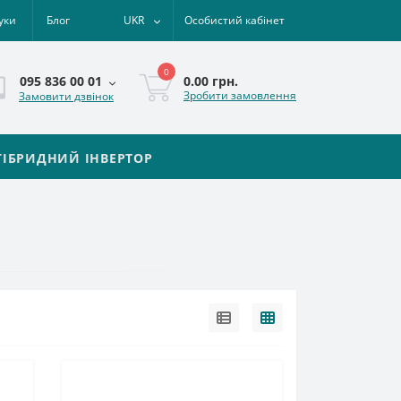
уки
Блог
UKR
Особистий кабінет
0
0.00 грн.
095 836 00 01
Зробити замовлення
Замовити дзвінок
ГІБРИДНИЙ ІНВЕРТОР