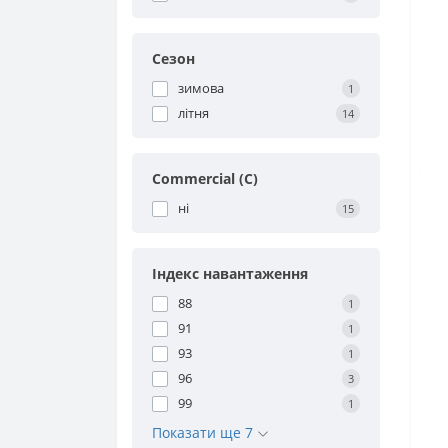
Сезон
зимова
1
літня
14
Commercial (C)
ні
15
Індекс навантаження
88
1
91
1
93
1
96
3
99
1
Показати ще 7