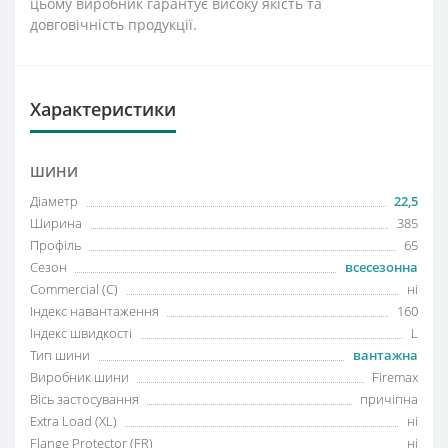
цьому виробник гарантує високу якість та
довговічність продукції.
Характеристики
ШИНИ
Діаметр
22,5
Ширина
385
Профіль
65
Сезон
всесезонна
Commercial (C)
ні
Індекс навантаження
160
Індекс швидкості
L
Тип шини
вантажна
Виробник шини
Firemax
Вісь застосування
причіпна
Extra Load (XL)
ні
Flange Protector (FR)
ні