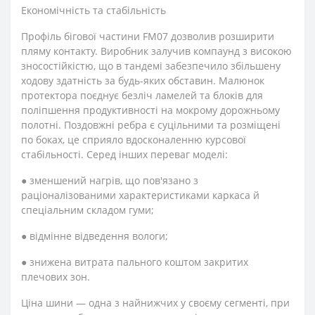
Економічність та стабільність
Профіль бігової частини FM07 дозволив розширити
пляму контакту. Виробник залучив компаунд з високою
зносостійкістю, що в тандемі забезпечило збільшену
ходову здатність за будь-яких обставин. Малюнок
протектора поєднує безліч ламелей та блоків для
поліпшення продуктивності на мокрому дорожньому
полотні. Поздовжні ребра є суцільними та розміщені
по боках, це сприяло вдосконаленню курсової
стабільності. Серед інших переваг моделі:
● зменшений нагрів, що пов'язано з
раціоналізованими характеристиками каркаса й
спеціальним складом гуми;
● відмінне відведення вологи;
● знижена витрата пального коштом закритих
плечових зон.
Ціна шини — одна з найнижчих у своєму сегменті, при