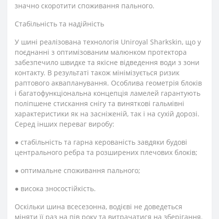
значно скоротити споживання пального.
Стабільність та надійність
У шині реалізована технологія Uniroyal Sharkskin, що у
поєднанні з оптимізованим малюнком протектора
забезпечило швидке та якісне відведення води з зони
контакту. В результаті також мінімізується ризик
раптового аквапланування. Особлива геометрія блоків
і багатофункціональна концепція ламелей гарантують
поліпшене стискання снігу та виняткові гальмівні
характеристики як на засніженій, так і на сухій дорозі.
Серед інших переваг виробу:
● стабільність та гарна керованість завдяки будові
центрального ребра та розширених плечових блоків;
● оптимальне споживання пального;
● висока зносостійкість.
Оскільки шина всесезонна, водієві не доведеться
міняти її раз на пів року та витрачатися на зберігання.