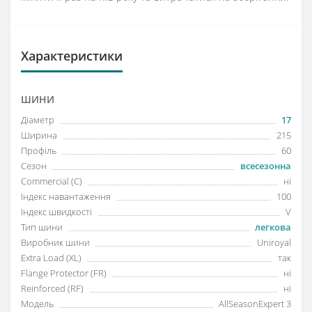
Характеристики
ШИНИ
Діаметр
17
Ширина
215
Профіль
60
Сезон
всесезонна
Commercial (C)
ні
Індекс навантаження
100
Індекс швидкості
V
Тип шини
легкова
Виробник шини
Uniroyal
Extra Load (XL)
так
Flange Protector (FR)
ні
Reinforced (RF)
ні
Модель
AllSeasonExpert 3