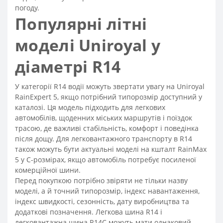
погоду.
Популярні літні
моделі Uniroyal у
діаметрі R14
У категорії R14 водії можуть звертати увагу на Uniroyal
RainExpert 5, якщо потрібний типорозмір доступний у
каталозі. Ця модель підходить для легкових
автомобілів, щоденних міських маршрутів і поїздок
трасою, де важливі стабільність, комфорт і поведінка
після дощу. Для легковантажного транспорту в R14
також можуть бути актуальні моделі на кшталт RainMax
5 у C-розмірах, якщо автомобіль потребує посиленої
комерційної шини.
Перед покупкою потрібно звіряти не тільки назву
моделі, а й точний типорозмір, індекс навантаження,
індекс швидкості, сезонність, дату виробництва та
додаткові позначення. Легкова шина R14 і
легковантажна шина R14C можуть мати однаковий