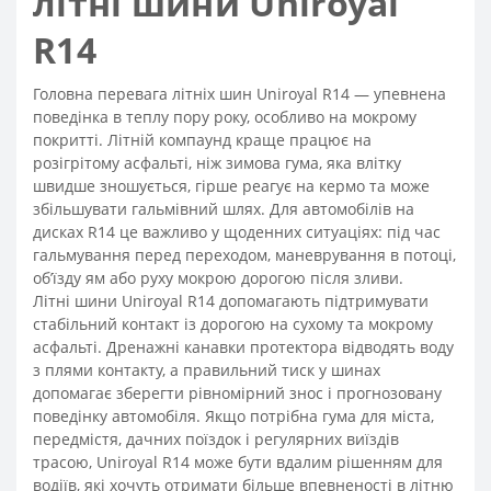
літні шини Uniroyal
R14
Головна перевага літніх шин Uniroyal R14 — упевнена
поведінка в теплу пору року, особливо на мокрому
покритті. Літній компаунд краще працює на
розігрітому асфальті, ніж зимова гума, яка влітку
швидше зношується, гірше реагує на кермо та може
збільшувати гальмівний шлях. Для автомобілів на
дисках R14 це важливо у щоденних ситуаціях: під час
гальмування перед переходом, маневрування в потоці,
об’їзду ям або руху мокрою дорогою після зливи.
Літні шини Uniroyal R14 допомагають підтримувати
стабільний контакт із дорогою на сухому та мокрому
асфальті. Дренажні канавки протектора відводять воду
з плями контакту, а правильний тиск у шинах
допомагає зберегти рівномірний знос і прогнозовану
поведінку автомобіля. Якщо потрібна гума для міста,
передмістя, дачних поїздок і регулярних виїздів
трасою, Uniroyal R14 може бути вдалим рішенням для
водіїв, які хочуть отримати більше впевненості в літню