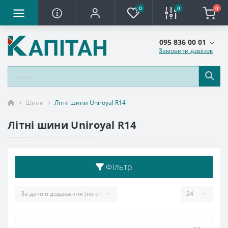
0
0
0
095 836 00 01
Замовити дзвінок
Шини
Літні шини Uniroyal R14
Літні шини Uniroyal R14
Фільтр