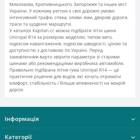
Миколаєва, Кропивницького, Запоріжжя та інших міст
України. У кожному регіоні є свої дорожні умови:
інтенсивний трафік, спека, зливи, ями, дворові дороги,
траси та щоденні маршрути.
У каталозі Kapitan.cc можна підібрати літні шини
Uniroyal R14 за розміром, моделлю, типом авто,
індексом навантаження, індексом швидкості, ціною та
доступністю з доставкою по Україні. Перед
замовленням варто звірити параметри зі старими
шинами або рекомендаціями виробника автомобіля.
Правильно підібрана літня гума Uniroyal R14 — це
практичне рішення для водіїв, які хочуть отримати
комфорт, стабільність і більше впевненості на мокрій
дорозі.
Інформація
Категорії