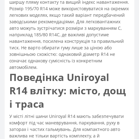
ширшу пляму контакту та вищий індекс навантаження.
Розмір 195/70 R14 може використовуватися на окремих
легкових моделях, якщо такий варіант передбачений
заводськими рекомендаціями. Для легковантажних
авто можуть зустрічатися розміри з маркуванням C,
наприклад 185/80 R14C, де важливі допустиме
навантаження, посилена конструкція та правильний
тиск. Не варто обирати гуму лише за ціною або
зовнішньою схожістю: однаковий діаметр R14 не
означає однакову сумісність із конкретним
автомобілем.
Поведінка Uniroyal
R14 влітку: місто, дощ
і траса
У місті літні шини Uniroyal R14 мають забезпечувати
комфорт під час маневрування, паркування, руху в
заторах і частих гальмувань. Для компактного авто
важлива не тільки вартість комплекту, а й