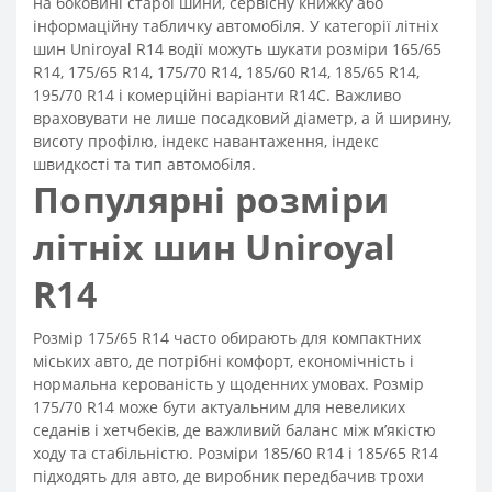
на боковині старої шини, сервісну книжку або
інформаційну табличку автомобіля. У категорії літніх
шин Uniroyal R14 водії можуть шукати розміри 165/65
R14, 175/65 R14, 175/70 R14, 185/60 R14, 185/65 R14,
195/70 R14 і комерційні варіанти R14C. Важливо
враховувати не лише посадковий діаметр, а й ширину,
висоту профілю, індекс навантаження, індекс
швидкості та тип автомобіля.
Популярні розміри
літніх шин Uniroyal
R14
Розмір 175/65 R14 часто обирають для компактних
міських авто, де потрібні комфорт, економічність і
нормальна керованість у щоденних умовах. Розмір
175/70 R14 може бути актуальним для невеликих
седанів і хетчбеків, де важливий баланс між м’якістю
ходу та стабільністю. Розміри 185/60 R14 і 185/65 R14
підходять для авто, де виробник передбачив трохи