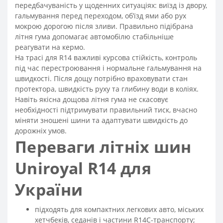
передбачуваність у щоденних ситуаціях: виїзд із двору,
гальмування перед переходом, об’їзд ями або рух
мокрою дорогою після зливи. Правильно підібрана
літня гума допомагає автомобілю стабільніше
реагувати на кермо.
На трасі для R14 важливі курсова стійкість, контроль
під час перестроювання і нормальне гальмування на
швидкості. Після дощу потрібно враховувати стан
протектора, швидкість руху та глибину води в коліях.
Навіть якісна дощова літня гума не скасовує
необхідності підтримувати правильний тиск, вчасно
міняти зношені шини та адаптувати швидкість до
дорожніх умов.
Переваги літніх шин
Uniroyal R14 для
України
підходять для компактних легкових авто, міських
хетчбеків, седанів і частини R14C-транспорту;