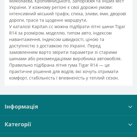
Миколаєва, Кропивницького, Запоріжжя та інших міст
України. У кожному регіоні є свої дорожні умови:
інтенсивний міський трафік, спека, зливи, ями, дворові
дороги, траси та щоденні маршрути.
У каталозі Kapitan.cc можна підібрати літні шини Tigar
R14 за розміром, моделлю, типом авто, індексом
навантаження, індексом швидкості, ціною та
доступністю з доставкою по Україні. Перед
замовленням варто звірити параметри зі старими
шинами або рекомендаціями виробника автомобіля.
Правильно підібрана літня гума Tigar R14 — це
практичне рішення для водіїв, які хочуть отримати
комфорт, стабільність і впевненість у теплий сезон.
Інформація
Категорії