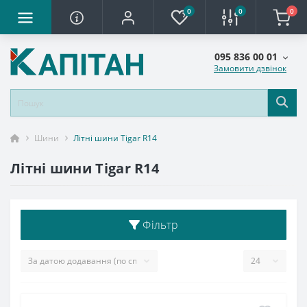
0
0
0
095 836 00 01
Замовити дзвінок
Шини
Літні шини Tigar R14
Літні шини Tigar R14
Фільтр