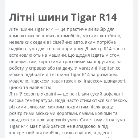
Літні шини Tigar R14
Літні шини Tigar R14 — це практичний вибір для
компактних легкових автомобілів, міських хетчбеків,
невеликих седанів і сімейних авто, яким потрібна
надійна гума для теплої пори року. Діаметр R14 часто
встановлюють на машини, що щодня їздять містом,
передмістям, короткими трасовими маршрутами, на
роботу, у справах або на дачу. У магазині Kapitan.cc
можна підібрати літні шини Tigar R14 за розміром,
моделлю, індексом навантаження, індексом швидкості,
ціною та наявністю.
Літній сезон в Україні — це не тільки сухий асфальт і
висока температура. Водії часто стикаються зі спекою,
різкими зливами, мокрим покриттям після дощу,
розігрітими міськими дорогами, ямами, коліями та
швидкою зміною дорожніх умов. Саме тому літня гума
Tigar R14 має підбиратися не випадково, а під
конкретний автомобіль, стиль водіння, щоденні