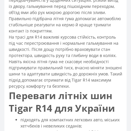
передбачуваність у щоденних ситуаціях: різкий виїзд
із двору, гальмування перед пішохідним переходом,
об’їзд ями або рух мокрою дорогою після зливи.
Правильно підібрана літня гума допомагає автомобілю
стабільніше реагувати на кермо й краще тримати
контакт із покриттям.
На трасі для R14 важливі курсова стійкість, контроль
під час перестроювання і нормальне гальмування на
швидкості. Після дощу потрібно враховувати стан
протектора, швидкість руху та глибину води в коліях.
Навіть якісна літня гума не скасовує необхідності
підтримувати правильний тиск, вчасно міняти зношені
шини та адаптувати швидкість до дорожніх умов. Такий
підхід допомагає отримати від Tigar R14 максимум
ресурсу, комфорту та безпеки.
Переваги літніх шин
Tigar R14 для України
підходять для компактних легкових авто, міських
хетчбеків і невеликих седанів;