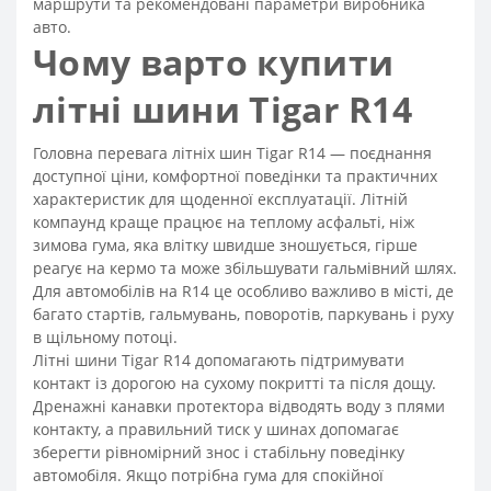
маршрути та рекомендовані параметри виробника
авто.
Чому варто купити
літні шини Tigar R14
Головна перевага літніх шин Tigar R14 — поєднання
доступної ціни, комфортної поведінки та практичних
характеристик для щоденної експлуатації. Літній
компаунд краще працює на теплому асфальті, ніж
зимова гума, яка влітку швидше зношується, гірше
реагує на кермо та може збільшувати гальмівний шлях.
Для автомобілів на R14 це особливо важливо в місті, де
багато стартів, гальмувань, поворотів, паркувань і руху
в щільному потоці.
Літні шини Tigar R14 допомагають підтримувати
контакт із дорогою на сухому покритті та після дощу.
Дренажні канавки протектора відводять воду з плями
контакту, а правильний тиск у шинах допомагає
зберегти рівномірний знос і стабільну поведінку
автомобіля. Якщо потрібна гума для спокійної