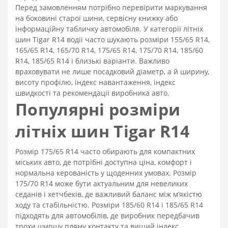
Перед замовленням потрібно перевірити маркування
на боковині старої шини, сервісну книжку або
інформаційну табличку автомобіля. У категорії літніх
шин Tigar R14 водії часто шукають розміри 155/65 R14,
165/65 R14, 165/70 R14, 175/65 R14, 175/70 R14, 185/60
R14, 185/65 R14 і близькі варіанти. Важливо
враховувати не лише посадковий діаметр, а й ширину,
висоту профілю, індекс навантаження, індекс
швидкості та рекомендації виробника авто.
Популярні розміри
літніх шин Tigar R14
Розмір 175/65 R14 часто обирають для компактних
міських авто, де потрібні доступна ціна, комфорт і
нормальна керованість у щоденних умовах. Розмір
175/70 R14 може бути актуальним для невеликих
седанів і хетчбеків, де важливий баланс між м’якістю
ходу та стабільністю. Розміри 185/60 R14 і 185/65 R14
підходять для автомобілів, де виробник передбачив
трохи ширшу пляму контакту та вищий індекс