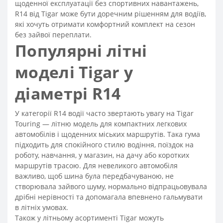
щоденної експлуатації без спортивних навантажень,
R14 від Tigar може бути доречним рішенням для водіїв,
які хочуть отримати комфортний комплект на сезон
без зайвої переплати.
Популярні літні
моделі Tigar у
діаметрі R14
У категорії R14 водії часто звертають увагу на Tigar
Touring — літню модель для компактних легкових
автомобілів і щоденних міських маршрутів. Така гума
підходить для спокійного стилю водіння, поїздок на
роботу, навчання, у магазин, на дачу або коротких
маршрутів трасою. Для невеликого автомобіля
важливо, щоб шина була передбачуваною, не
створювала зайвого шуму, нормально відпрацьовувала
дрібні нерівності та допомагала впевнено гальмувати
в літніх умовах.
Також у літньому асортименті Tigar можуть