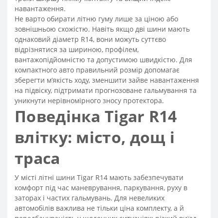
навантаження.
Не варто обирати літню гуму лише за ціною або
зовнішньою схожістю. Навіть якщо дві шини мають
однаковий діаметр R14, вони можуть суттєво
відрізнятися за шириною, профілем,
вантажопідйомністю та допустимою швидкістю. Для
компактного авто правильний розмір допомагає
зберегти м’якість ходу, зменшити зайве навантаження
на підвіску, підтримати прогнозоване гальмування та
уникнути нерівномірного зносу протектора.
Поведінка Tigar R14
влітку: місто, дощ і
траса
У місті літні шини Tigar R14 мають забезпечувати
комфорт під час маневрування, паркування, руху в
заторах і частих гальмувань. Для невеликих
автомобілів важлива не тільки ціна комплекту, а й