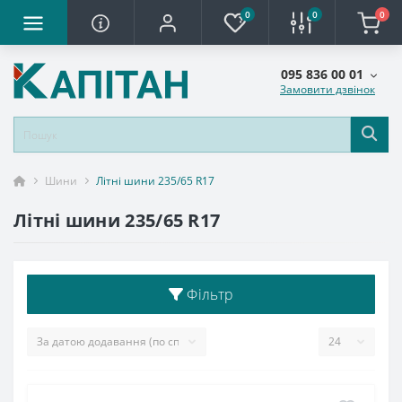
0
0
0
095 836 00 01
Замовити дзвінок
Шини
Літні шини 235/65 R17
Літні шини 235/65 R17
Фільтр