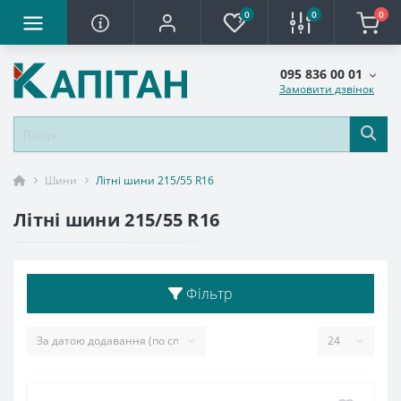
0
0
0
095 836 00 01
Замовити дзвінок
Шини
Літні шини 215/55 R16
Літні шини 215/55 R16
Фільтр