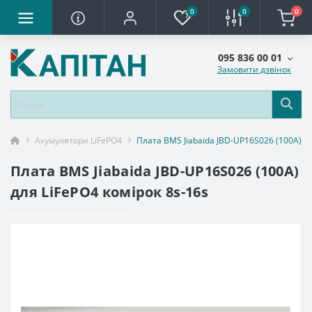
0
0
0
095 836 00 01
Замовити дзвінок
Акумулятори LiFePO4
Плата BMS Jiabaida JBD-UP16S026 (100A) дл
Плата BMS Jiabaida JBD-UP16S026 (100A)
для LiFePO4 комірок 8s-16s