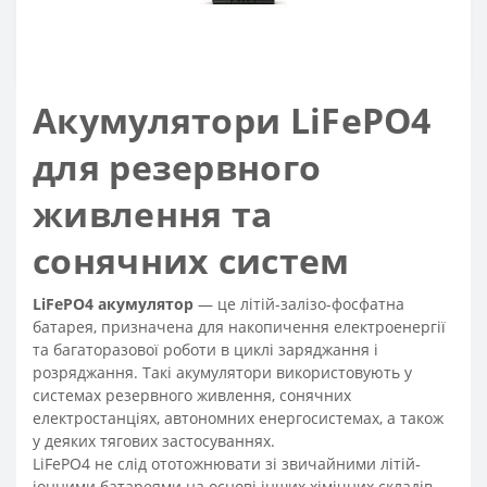
Акумулятори LiFePO4
для резервного
живлення та
сонячних систем
LiFePO4 акумулятор
— це літій-залізо-фосфатна
батарея, призначена для накопичення електроенергії
та багаторазової роботи в циклі заряджання і
розряджання. Такі акумулятори використовують у
системах резервного живлення, сонячних
електростанціях, автономних енергосистемах, а також
у деяких тягових застосуваннях.
LiFePO4 не слід ототожнювати зі звичайними літій-
іонними батареями на основі інших хімічних складів,