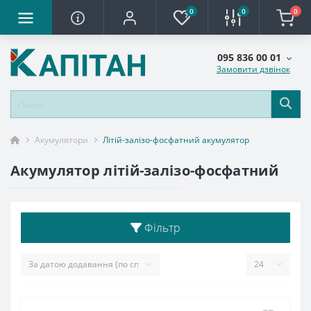
0
0
0
095 836 00 01
Замовити дзвінок
Акумулятори
Літій-залізо-фосфатний акумулятор
Акумулятор літій-залізо-фосфатний
Фільтр