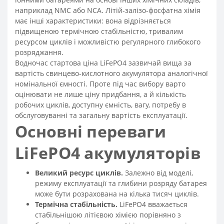
наприклад NMC або NCA. Літій-залізо-фосфатна хімія
має інші характеристики: вона відрізняється
підвищеною термічною стабільністю, тривалим
ресурсом циклів і можливістю регулярного глибокого
розряджання.
Водночас стартова ціна LiFePO4 зазвичай вища за
вартість свинцево-кислотного акумулятора аналогічної
номінальної ємності. Проте під час вибору варто
оцінювати не лише ціну придбання, а й кількість
робочих циклів, доступну ємність, вагу, потребу в
обслуговуванні та загальну вартість експлуатації.
Основні переваги
LiFePO4 акумуляторів
Великий ресурс циклів.
Залежно від моделі,
режиму експлуатації та глибини розряду батарея
може бути розрахована на кілька тисяч циклів.
Термічна стабільність.
LiFePO4 вважається
стабільнішою літієвою хімією порівняно з