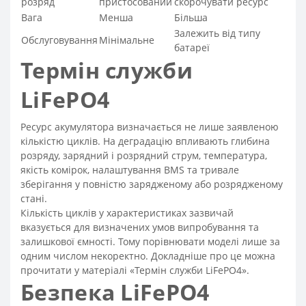
розряд
пристосований
скорочувати ресурс
Вага
Менша
Більша
Залежить від типу
Обслуговування
Мінімальне
батареї
Термін служби
LiFePO4
Ресурс акумулятора визначається не лише заявленою
кількістю циклів. На деградацію впливають глибина
розряду, зарядний і розрядний струм, температура,
якість комірок, налаштування BMS та тривале
зберігання у повністю зарядженому або розрядженому
стані.
Кількість циклів у характеристиках зазвичай
вказується для визначених умов випробування та
залишкової ємності. Тому порівнювати моделі лише за
одним числом некоректно. Докладніше про це можна
прочитати у матеріалі «Термін служби LiFePO4».
Безпека LiFePO4