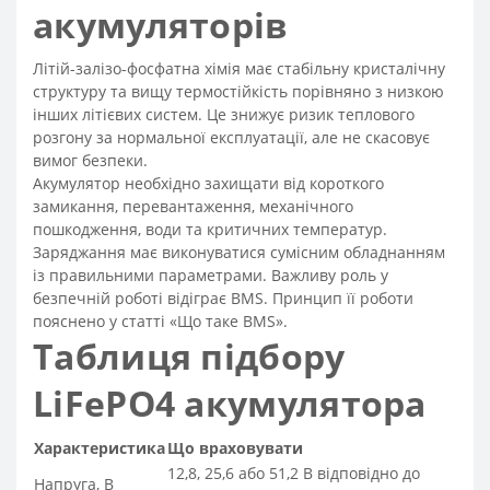
акумуляторів
Літій-залізо-фосфатна хімія має стабільну кристалічну
структуру та вищу термостійкість порівняно з низкою
інших літієвих систем. Це знижує ризик теплового
розгону за нормальної експлуатації, але не скасовує
вимог безпеки.
Акумулятор необхідно захищати від короткого
замикання, перевантаження, механічного
пошкодження, води та критичних температур.
Заряджання має виконуватися сумісним обладнанням
із правильними параметрами. Важливу роль у
безпечній роботі відіграє BMS. Принцип її роботи
пояснено у статті «Що таке BMS».
Таблиця підбору
LiFePO4 акумулятора
Характеристика
Що враховувати
12,8, 25,6 або 51,2 В відповідно до
Напруга, В