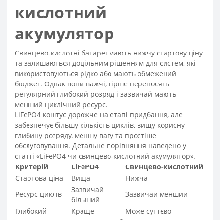
кислотний
акумулятор
Свинцево-кислотні батареї мають нижчу стартову ціну
та залишаються доцільним рішенням для систем, які
використовуються рідко або мають обмежений
бюджет. Однак вони важчі, гірше переносять
регулярний глибокий розряд і зазвичай мають
менший циклічний ресурс.
LiFePO4 коштує дорожче на етапі придбання, але
забезпечує більшу кількість циклів, вищу корисну
глибину розряду, меншу вагу та простіше
обслуговування. Детальне порівняння наведено у
статті «LiFePO4 чи свинцево-кислотний акумулятор».
Критерій
LiFePO4
Свинцево-кислотний
Стартова ціна
Вища
Нижча
Зазвичай
Ресурс циклів
Зазвичай менший
більший
Глибокий
Краще
Може суттєво