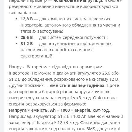
Перший параметр —
номінальна напруга
. Для систем
резервного живлення найчастіше використовуються
такі варіанти:
12,8 В
— для компактних систем, невеликих
інверторів, автономного обладнання та частини
тягових застосувань;
25,6 В
— для систем середньої потужності;
51,2 В
— для потужних інверторів, домашніх
накопичувачів енергії та сонячних
електростанцій.
Напруга батареї має відповідати параметрам
інвертора. Не можна підключати акумулятор 25,6 або
51,2 В до обладнання, розрахованого на систему 12 В.
Другий показник —
ємність в ампер-годинах
. Проте
для порівняння батарей різної напруги зручніше
використовувати запас енергії у кВт·год. Орієнтовна
енергія розраховується за формулою:
Напруга × ємність, Ah ÷ 1000 = енергія, кВт·год.
Наприклад, акумулятор 51,2 В і 100 Ah має номінальний
запас енергії близько 5,12 кВт·год. Фактично доступна
енергія залежатиме від налаштувань BMS, допустимої