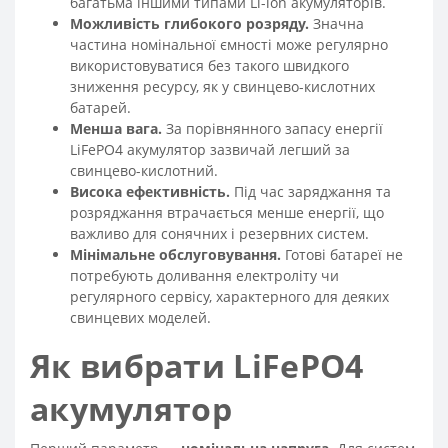
багатьма іншими типами Li-ion акумуляторів.
Можливість глибокого розряду.
Значна
частина номінальної ємності може регулярно
використовуватися без такого швидкого
зниження ресурсу, як у свинцево-кислотних
батарей.
Менша вага.
За порівнянного запасу енергії
LiFePO4 акумулятор зазвичай легший за
свинцево-кислотний.
Висока ефективність.
Під час заряджання та
розряджання втрачається менше енергії, що
важливо для сонячних і резервних систем.
Мінімальне обслуговування.
Готові батареї не
потребують доливання електроліту чи
регулярного сервісу, характерного для деяких
свинцевих моделей.
Як вибрати LiFePO4
акумулятор