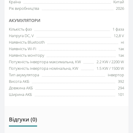
Країна
Китай
Рік виробництва
2026
АКУМУЛЯТОРИ
Кількість фаз
1 фаза
Напруга DC, V
12,8 V
Наявність Bluetooth
ні
Наявність Wi-Fi
так
Наявність монітору
так
Потужність інвертора максимальна, KW
2.2 KW / 2200 W
Потужність інвертора номінальна, KW
1.5 KW / 1500 W
Тип акумулятора
інвертор
Висота АКБ
392
Довжина АКБ
294
Ширина АКБ
101
Відгуки (0)