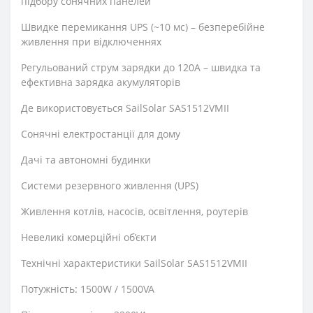
підбору сонячних панелей
Швидке перемикання UPS (~10 мс) – безперебійне
живлення при відключеннях
Регульований струм зарядки до 120А – швидка та
ефективна зарядка акумуляторів
Де використовується SailSolar SAS1512VMII
Сонячні електростанції для дому
Дачі та автономні будинки
Системи резервного живлення (UPS)
Живлення котлів, насосів, освітлення, роутерів
Невеликі комерційні об’єкти
Технічні характеристики SailSolar SAS1512VMII
Потужність: 1500W / 1500VA