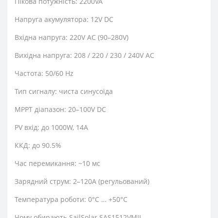
Пікова потужність: 2200VA
Напруга акумулятора: 12V DC
Вхідна напруга: 220V AC (90–280V)
Вихідна напруга: 208 / 220 / 230 / 240V AC
Частота: 50/60 Hz
Тип сигналу: чиста синусоїда
MPPT діапазон: 20–100V DC
PV вхід: до 1000W, 14A
ККД: до 90.5%
Час перемикання: ~10 мс
Зарядний струм: 2–120A (регульований)
Температура роботи: 0°C … +50°C
Чому обирають SailSolar SAS1512VMII