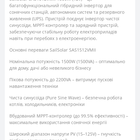
багатофункціональний гібридний інвертор для
сонячних станцій, автономних систем та резервного
живлення (UPS). Пристрій поєднує інвертор чистої
синусоїди, MPPT-контролер та зарядний пристрій,
забезпечуючи стабільну роботу електроприладів
навіть при перебоях з електроенергією.
Основні переваги SailSolar SAS1512VMII
Номінальна потужність 1500W (1500VA) – оптимально
для дому, дачі або невеликого бізнесу
Пікова потужність до 2200VA – витримує пускові
навантаження техніки
Чиста синусоїда (Pure Sine Wave) – безпечна робота
котлів, холодильників, електроніки
Вбудований MPPT-контролер (до 99.5% ефективності) –
максимальне використання сонячної енергії
Широкий діапазон напруги PV (15–125V) – гнучкість